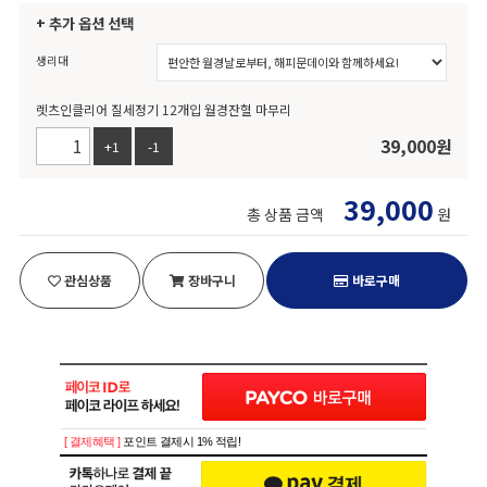
+ 추가 옵션 선택
생리대
렛츠인클리어 질세정기 12개입 월경잔혈 마무리
39,000
원
+1
-1
39,000
총 상품 금액
원
관심상품
장바구니
바로구매
[ 결제혜택 ]
포인트 결제시 1% 적립!