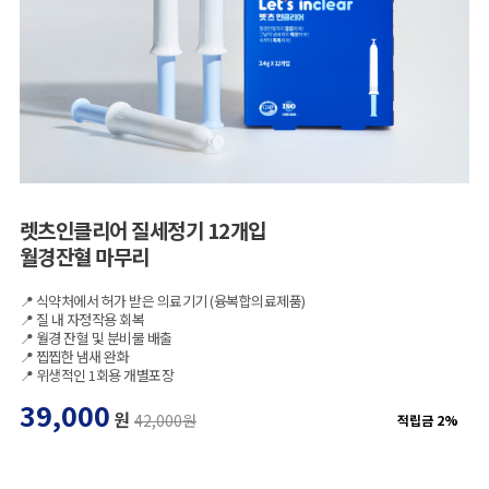
렛츠인클리어 질세정기 12개입
월경잔혈 마무리
📍 식약처에서 허가 받은 의료기기 (융복합의료제품)
📍 질 내 자정작용 회복
📍 월경 잔혈 및 분비물 배출
📍 찝찝한 냄새 완화
📍 위생적인 1회용 개별포장
39,000
원
42,000원
적립금 2%