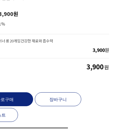
3,900
원
1%
너 롱 20개입건강한 재료와 흡수력
3,900
원
3,900
원
로구매
장바구니
스트