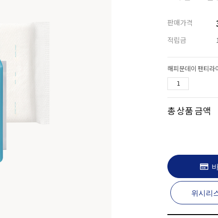
판매가격
적립금
해피문데이 팬티라이
총 상품 금액
바
위시리