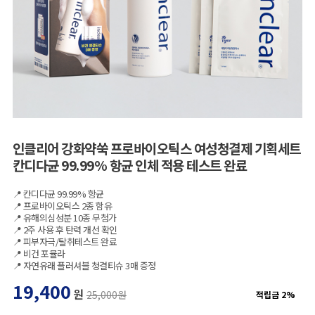
인클리어 강화약쑥 프로바이오틱스 여성청결제 기획세트
칸디다균 99.99% 항균 인체 적용 테스트 완료
📍 칸디다균 99.99% 항균
📍 프로바이오틱스 2종 함유
📍 유해의심성분 10종 무첨가
📍 2주 사용 후 탄력 개선 확인
📍 피부자극/탈취테스트 완료
📍 비건 포뮬라
📍 자연유래 플러셔블 청결티슈 3매 증정
19,400
원
25,000원
적립금 2%