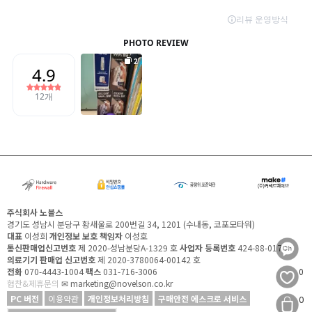
주식회사 노블스
경기도 성남시 분당구 황새울로 200번길 34, 1201 (수내동, 코포모타워)
대표
이성희
개인정보 보호 책임자
이성호
통신판매업신고번호
제 2020-성남분당A-1329 호
사업자 등록번호
424-88-01732
의료기기 판매업 신고번호
제 2020-3780064-00142 호
전화
070-4443-1004
팩스
031-716-3006
0
협찬&제휴문의
✉ marketing@novelson.co.kr
PC 버전
이용약관
개인정보처리방침
구매안전 에스크로 서비스
0