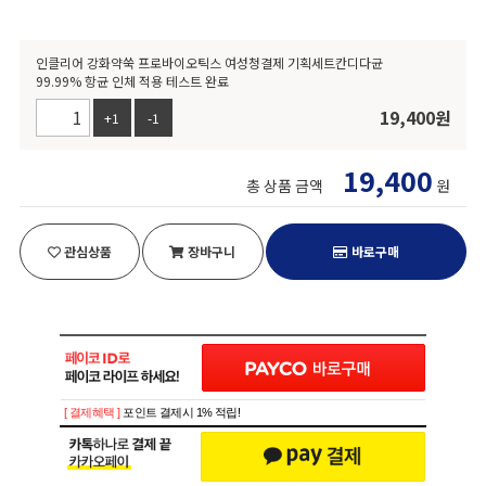
인클리어 강화약쑥 프로바이오틱스 여성청결제 기획세트칸디다균
99.99% 항균 인체 적용 테스트 완료
19,400
원
+1
-1
19,400
총 상품 금액
원
관심상품
장바구니
바로구매
[ 결제혜택 ]
포인트 결제시 1% 적립!