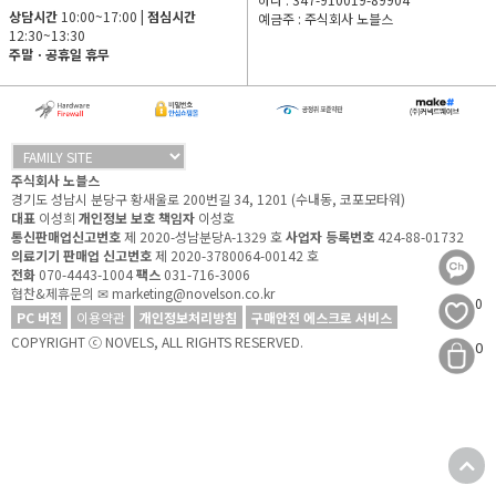
상담시간
10:00~17:00 |
점심시간
예금주 : 주식회사 노블스
12:30~13:30
주말ㆍ공휴일 휴무
주식회사 노블스
경기도 성남시 분당구 황새울로 200번길 34, 1201 (수내동, 코포모타워)
대표
이성희
개인정보 보호 책임자
이성호
통신판매업신고번호
제 2020-성남분당A-1329 호
사업자 등록번호
424-88-01732
의료기기 판매업 신고번호
제 2020-3780064-00142 호
전화
070-4443-1004
팩스
031-716-3006
협찬&제휴문의
✉ marketing@novelson.co.kr
0
PC 버전
이용약관
개인정보처리방침
구매안전 에스크로 서비스
COPYRIGHT ⓒ NOVELS, ALL RIGHTS RESERVED.
0