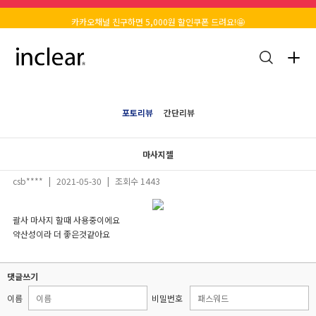
카카오채널 친구하면 5,000원 할인쿠폰 드려요!🤩
포토리뷰
간단리뷰
마사지젤
csb****
|
2021-05-30
|
조회수 1443
괄사 마사지 할때 사용중이에요
약산성이라 더 좋은것같아요
댓글쓰기
이름
비밀번호