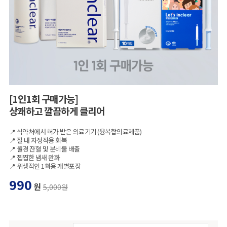
[1인1회 구매가능]
상쾌하고 깔끔하게 클리어
📍 식약처에서 허가 받은 의료기기 (융복합의료제품)
📍 질 내 자정작용 회복
📍 월경 잔혈 및 분비물 배출
📍 찝찝한 냄새 완화
📍 위생적인 1회용 개별포장
990
원
5,000원