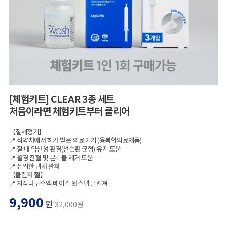
[체험키트] CLEAR 3종 세트
처음이라면 체험키트부터 클리어
【질세정기】
📍 식약처에서 허가 받은 의료기기 (융복합의료제품)
📍 질 내 약산성 환경(선순환 균형) 유지 도움
📍 월경 잔혈 및 분비물 제거 도움
📍 찝찝한 냄새 완화
【클렌저 젤】
📍 자작나무수액 베이스 원스텝 클렌져
9,900
원
32,000원