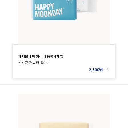
해피문데이 생리대 중형 4개입
건강한 재료와 흡수력
2,300
원
0
원