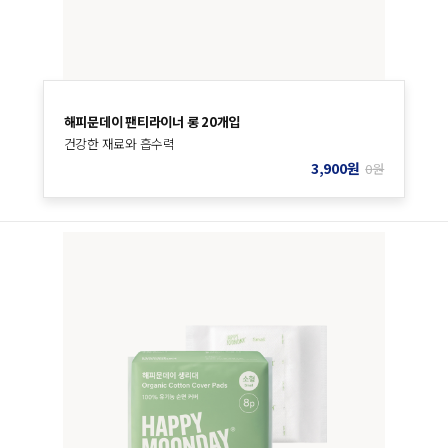
해피문데이 팬티라이너 롱 20개입
건강한 재료와 흡수력
3,900
원
0
원