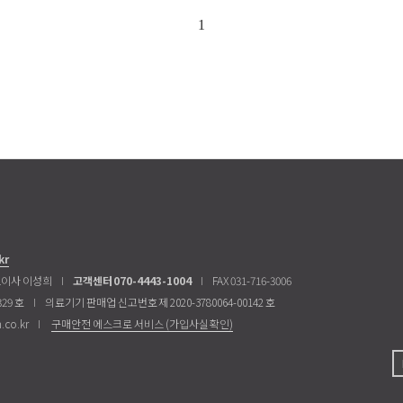
1
kr
이사 이성희
I
고객센터 070-4443-1004
I
FAX 031-716-3006
29 호
I
의료기기 판매업 신고번호 제 2020-3780064-00142 호
.co.kr
I
구매안전 에스크로 서비스 (가입사실 확인)