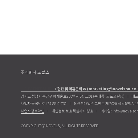
주식회사 노블스
※ PATNERSHIP
( 협찬 및 제휴문의 ✉ ) marketing@novelson.co.
경기도 성남시 분당구 황새울로200번길 34, 1201 (수내동, 코포모빌딩)
I
대표
사업자 등록번호 424-88-01732
I
통신판매업 신고번호 제 2020-성남분당A-13
I
개인정보 보호책임자 이성호
I
이메일 : info@novelson
사업자정보확인
COPYRIGHT ⓒ NOVELS, ALL RIGHTS RESERVED.