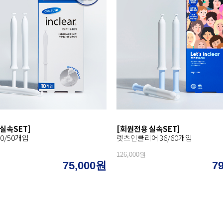
실속SET]
[회원전용 실속SET]
0/50개입
렛츠인클리어 36/60개입
126,000원
75,000원
7